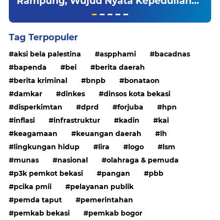
Rampung, Wujud Nyata Kepedulian
TNI Tingkatkan Kesejahteraan Warga
Tag Terpopuler
aksi bela palestina
aspphami
bacadnas
bapenda
bei
berita daerah
berita kriminal
bnpb
bonataon
damkar
dinkes
dinsos kota bekasi
disperkimtan
dprd
forjuba
hpn
inflasi
infrastruktur
kadin
kai
keagamaan
keuangan daerah
lh
lingkungan hidup
lira
logo
lsm
munas
nasional
olahraga & pemuda
p3k pemkot bekasi
pangan
pbb
pcika pmii
pelayanan publik
pemda taput
pemerintahan
pemkab bekasi
pemkab bogor