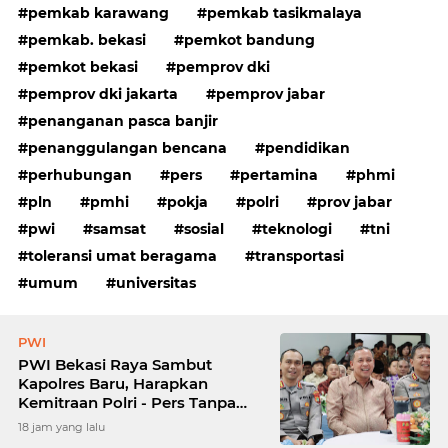
pemkab karawang
pemkab tasikmalaya
pemkab. bekasi
pemkot bandung
pemkot bekasi
pemprov dki
pemprov dki jakarta
pemprov jabar
penanganan pasca banjir
penanggulangan bencana
pendidikan
perhubungan
pers
pertamina
phmi
pln
pmhi
pokja
polri
prov jabar
pwi
samsat
sosial
teknologi
tni
toleransi umat beragama
transportasi
umum
universitas
PWI
PWI Bekasi Raya Sambut
Kapolres Baru, Harapkan
Kemitraan Polri - Pers Tanpa
Sekat
18 jam yang lalu