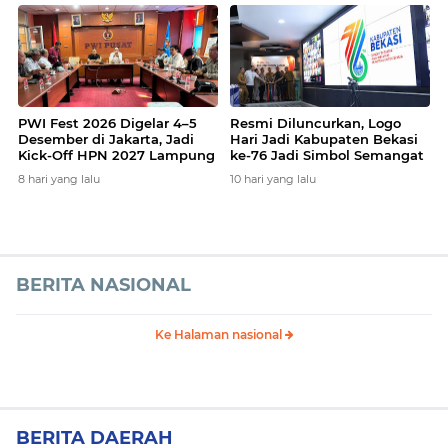
More
News
PWI Fest 2026 Digelar 4–5
Resmi Diluncurkan, Logo
Desember di Jakarta, Jadi
Hari Jadi Kabupaten Bekasi
Kick-Off HPN 2027 Lampung
ke-76 Jadi Simbol Semangat
dan Solusi Pers Hadapi Era AI
Warga Sambut Hari Jadi
8 hari yang lalu
10 hari yang lalu
Daerah
BERITA NASIONAL
Ke Halaman nasional
BERITA DAERAH