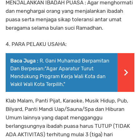
MENJALANKAN IBADAH PUASA : Agar menghormati
dan menghargai orang yang menjalankan ibadah
puasa serta menjaga sikap toleransi antar umat
beragama selama bulan suci Ramadhan.
4. PARA PELAKU USAHA:
Baca Juga :
R. Gani Muhamad Berpamitan
Dan Berpesan:"Agar Aparatur Turut
Mendukung Program Kerja Wali Kota dan
Wakil Wali Kota Terpilih,"
Klab Malam, Panti Pijat, Karaoke, Musik Hidup, Pub,
Bilyard, Panti Mandi Uap/Sauna/Spa dan Hiburan
Umum lainnya yang dapat mengganggu
berlangsungnya ibadah puasa harus TUTUP (TIDAK
ADA AKTIVITAS) terhitung mulai 3 (tiga) hari