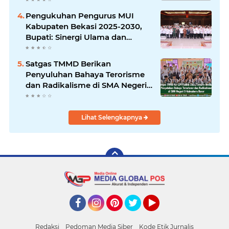
Internasional
Pengukuhan Pengurus MUI
Kabupaten Bekasi 2025-2030,
Bupati: Sinergi Ulama dan
Umara Sangat Diperlukan
Satgas TMMD Berikan
Penyuluhan Bahaya Terorisme
dan Radikalisme di SMA Negeri
3 Halmahera Barat
Lihat Selengkapnya
Facebook
Instagram
Pinterest
Twitter
YouTube
Redaksi
Pedoman Media Siber
Kode Etik Jurnalis