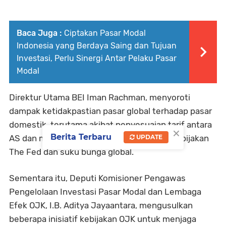
Baca Juga :
Ciptakan Pasar Modal
Indonesia yang Berdaya Saing dan Tujuan
Investasi, Perlu Sinergi Antar Pelaku Pasar
Modal
Direktur Utama BEI Iman Rachman, menyoroti
dampak ketidakpastian pasar global terhadap pasar
domestik, terutama akibat penyesuaian tarif antara
×
Berita Terbaru
AS dan mitra dagangnya, serta pengaruh kebijakan
UPDATE
The Fed dan suku bunga global.
Sementara itu, Deputi Komisioner Pengawas
Pengelolaan Investasi Pasar Modal dan Lembaga
Efek OJK, I.B. Aditya Jayaantara, mengusulkan
beberapa inisiatif kebijakan OJK untuk menjaga