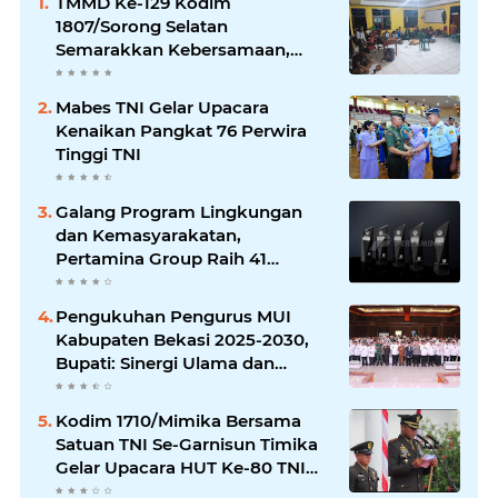
TMMD Ke-129 Kodim
1807/Sorong Selatan
Semarakkan Kebersamaan,
Anggota Satgas dan Warga
Kampung Sesor Seru-seruan
Mabes TNI Gelar Upacara
Nobar Final Piala Dunia 2026
Kenaikan Pangkat 76 Perwira
Tinggi TNI
Galang Program Lingkungan
dan Kemasyarakatan,
Pertamina Group Raih 41
Penghargaan CSR & ESG
Internasional
Pengukuhan Pengurus MUI
Kabupaten Bekasi 2025-2030,
Bupati: Sinergi Ulama dan
Umara Sangat Diperlukan
Kodim 1710/Mimika Bersama
Satuan TNI Se-Garnisun Timika
Gelar Upacara HUT Ke-80 TNI
Tahun 2025