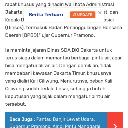
rapat khusus yang dihadiri Wali Kota Administrasi
×
Jakarta Selatan, Jakarta Timur, Jakarta Pusat, dan
Berita Terbaru
UPDATE
Kepala Dinas terkait, ada Dinas SDA, Dinas Sosial
(Dinsos), termasuk Badan Penanggulangan Bencana
Daerah (BPBD)," ujar Gubernur Pramono.
Ia meminta jajaran Dinas SDA DKI Jakarta untuk
terus siaga dalam memantau berbagai pintu air, agar
bisa mengatur aliran air. Dengan demikian, tidak
membebani kawasan Jakarta Timur, khususnya
yang dialiri Kali Ciliwung. Menurutnya, beban Kali
Ciliwung sudah terlalu besar, sehingga butuh
keputusan yang bijak dalam mengatur pintu air
tersebut.
Baca Juga :
Pantau Banjir Lewat Udara,
Gubernur Pramono: Air di Pintu Manggarai