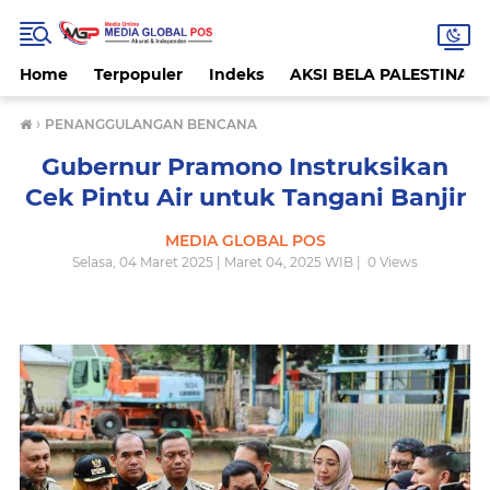
Home
Terpopuler
Indeks
AKSI BELA PALESTINA
›
PENANGGULANGAN BENCANA
Gubernur Pramono Instruksikan
Cek Pintu Air untuk Tangani Banjir
MEDIA GLOBAL POS
Selasa, 04 Maret 2025 | Maret 04, 2025 WIB |
0
Views