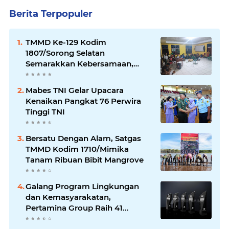
Berita Terpopuler
TMMD Ke-129 Kodim
1807/Sorong Selatan
Semarakkan Kebersamaan,
Anggota Satgas dan Warga
Kampung Sesor Seru-seruan
Mabes TNI Gelar Upacara
Nobar Final Piala Dunia 2026
Kenaikan Pangkat 76 Perwira
Tinggi TNI
Bersatu Dengan Alam, Satgas
TMMD Kodim 1710/Mimika
Tanam Ribuan Bibit Mangrove
Galang Program Lingkungan
dan Kemasyarakatan,
Pertamina Group Raih 41
Penghargaan CSR & ESG