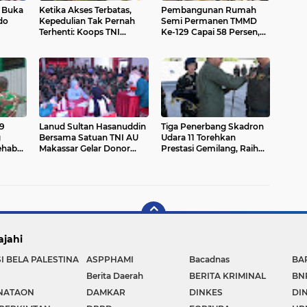
I Buka
Ketika Akses Terbatas,
Pembangunan Rumah
do
Kepedulian Tak Pernah
Semi Permanen TMMD
Terhenti: Koops TNI
Ke-129 Capai 58 Persen,
6
Habema Hadir untuk
Wujud Nyata Pengabdian
Papua
TNI untuk Kesejahteraan
Rakyat
9
Lanud Sultan Hasanuddin
Tiga Penerbang Skadron
g
Bersama Satuan TNI AU
Udara 11 Torehkan
ehab
Makassar Gelar Donor
Prestasi Gemilang, Raih
man,
Darah, Wujud Nyata
1.000 Jam Terbang dan
ulian
Pengabdian bagi
Terbang Solo Sukhoi Su-
eraan
Kemanusiaan
27/30
ajahi
I BELA PALESTINA
ASPPHAMI
Bacadnas
BA
Berita Daerah
BERITA KRIMINAL
BN
NATAON
DAMKAR
DINKES
DI