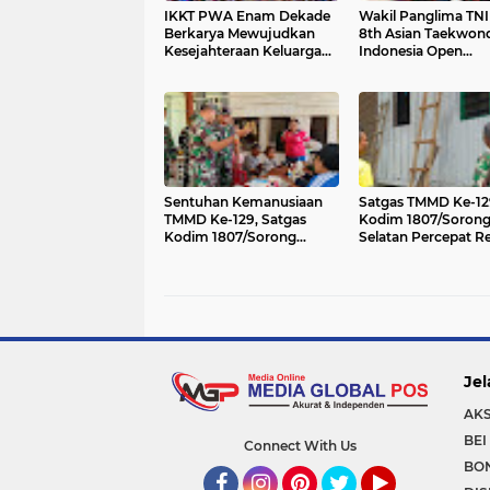
IKKT PWA Enam Dekade
Wakil Panglima TN
Berkarya Mewujudkan
8th Asian Taekwon
Kesejahteraan Keluarga
Indonesia Open
yang Berkualitas
Championship 202
Sentuhan Kemanusiaan
Satgas TMMD Ke-12
TMMD Ke-129, Satgas
Kodim 1807/Soron
Kodim 1807/Sorong
Selatan Percepat R
Selatan Gelar Pengobatan
RTLH Milik Pak Her
Gratis untuk Warga
Wujud Nyata Keped
Kampung Sesor
TNI untuk Kesejaht
Rakyat
Jel
AKS
BEI
Connect With Us
BO