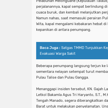
Pelabuhan Melonguane (Kepulauan Talaud
perjalanannya, kapal sempat berlindung d
cuaca buruk, dan kembali melanjutkan perj
Namun nahas, saat memasuki perairan Pula
Wita, kapal mengalami kebakaran hebat di
kepanikan di antara penumpang.
Baca Juga :
Satgas TMMD Tunjukkan Ke
Evakuasi Warga Sakit
Beberapa penumpang langsung terjun ke la
sementara nelayan setempat turut memba
Pulau Talise dan Pulau Gangga.
Menanggapi insiden tersebut, KN. Gajah 
Letkol Bakamla Agus Tri Haryanto, S.T., M
Tengah Manado, segera diberangkatkan da
Barat untuk melakukan penyelamatan. Uns