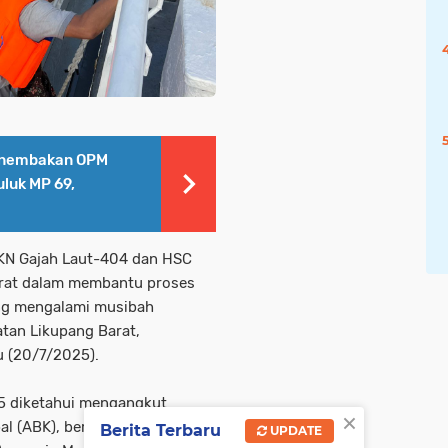
Penembakan OPM
uluk MP 69,
 KN Gajah Laut-404 dan HSC
urat dalam membantu proses
ng mengalami musibah
atan Likupang Barat,
u (20/7/2025).
5 diketahui mengangkut
×
 (ABK), bertolak dari
Berita Terbaru
UPDATE