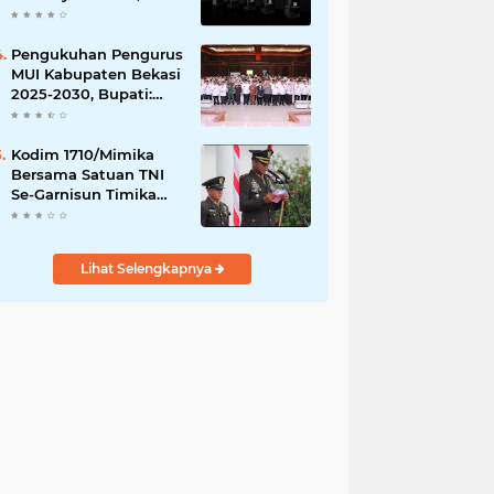
Pertamina Group Raih
41 Penghargaan CSR &
ESG Internasional
Pengukuhan Pengurus
MUI Kabupaten Bekasi
2025-2030, Bupati:
Sinergi Ulama dan
Umara Sangat
Diperlukan
Kodim 1710/Mimika
Bersama Satuan TNI
Se-Garnisun Timika
Gelar Upacara HUT Ke-
80 TNI Tahun 2025
Lihat Selengkapnya