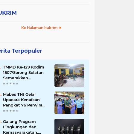
NI
TOLERANSI UMAT BERAGAMA
UKRIM
pln
pmhi
pokja
polri
transportasi
umum
Ke Halaman hukrim
rita Terpopuler
TMMD Ke-129 Kodim
1807/Sorong Selatan
Semarakkan
Kebersamaan,
Anggota Satgas dan
Warga Kampung Sesor
Mabes TNI Gelar
Seru-seruan Nobar
Upacara Kenaikan
Final Piala Dunia 2026
Pangkat 76 Perwira
Tinggi TNI
Galang Program
Lingkungan dan
Kemasyarakatan,