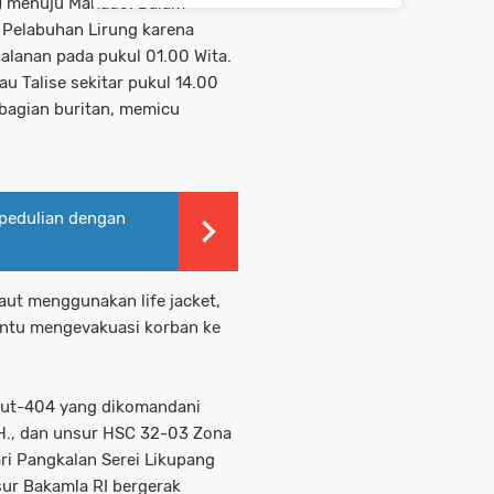
) menuju Manado. Dalam
i Pelabuhan Lirung karena
alanan pada pukul 01.00 Wita.
u Talise sekitar pukul 14.00
 bagian buritan, memicu
pedulian dengan
ut menggunakan life jacket,
ntu mengevakuasi korban ke
Laut-404 yang dikomandani
.H., dan unsur HSC 32-03 Zona
ri Pangkalan Serei Likupang
ur Bakamla RI bergerak