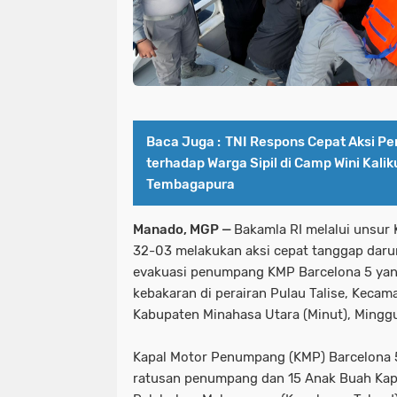
Baca Juga :
TNI Respons Cepat Aksi 
terhadap Warga Sipil di Camp Wini Kalik
Tembagapura
Manado, MGP —
Bakamla RI melalui unsur
32-03 melakukan aksi cepat tanggap dar
evakuasi penumpang KMP Barcelona 5 ya
kebakaran di perairan Pulau Talise, Kecam
Kabupaten Minahasa Utara (Minut), Mingg
Kapal Motor Penumpang (KMP) Barcelona 
ratusan penumpang dan 15 Anak Buah Kapal