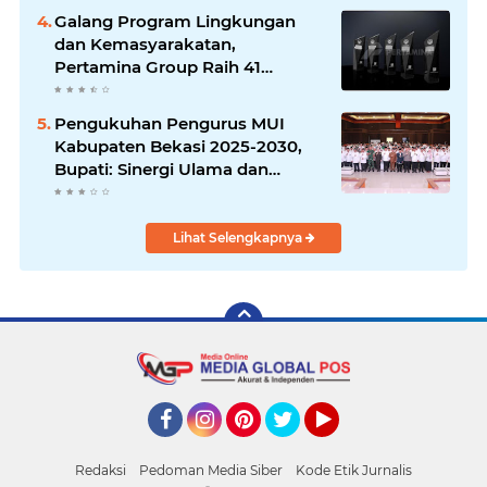
Galang Program Lingkungan
dan Kemasyarakatan,
Pertamina Group Raih 41
Penghargaan CSR & ESG
Internasional
Pengukuhan Pengurus MUI
Kabupaten Bekasi 2025-2030,
Bupati: Sinergi Ulama dan
Umara Sangat Diperlukan
Lihat Selengkapnya
Facebook
Instagram
Pinterest
Twitter
YouTube
Redaksi
Pedoman Media Siber
Kode Etik Jurnalis