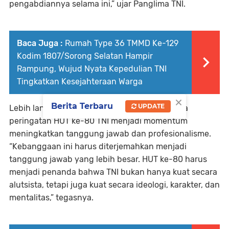
pengabdiannya selama ini,” ujar Panglima TNI.
Baca Juga :
Rumah Type 36 TMMD Ke-129
Kodim 1807/Sorong Selatan Hampir
Rampung, Wujud Nyata Kepedulian TNI
Tingkatkan Kesejahteraan Warga
×
Berita Terbaru
UPDATE
Lebih lanjut, Panglima TNI menegaskan bahwa
peringatan HUT ke-80 TNI menjadi momentum
meningkatkan tanggung jawab dan profesionalisme.
“Kebanggaan ini harus diterjemahkan menjadi
tanggung jawab yang lebih besar. HUT ke-80 harus
menjadi penanda bahwa TNI bukan hanya kuat secara
alutsista, tetapi juga kuat secara ideologi, karakter, dan
mentalitas,” tegasnya.