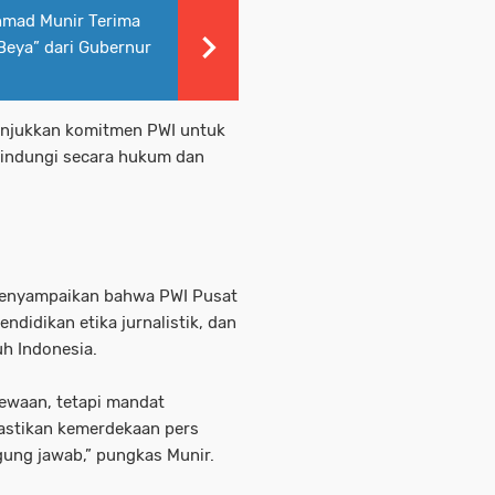
mad Munir Terima
eya” dari Gubernur
unjukkan komitmen PWI untuk
rlindungi secara hukum dan
enyampaikan bahwa PWI Pusat
ndidikan etika jurnalistik, dan
h Indonesia.
ewaan, tetapi mandat
mastikan kemerdekaan pers
gung jawab,” pungkas Munir.