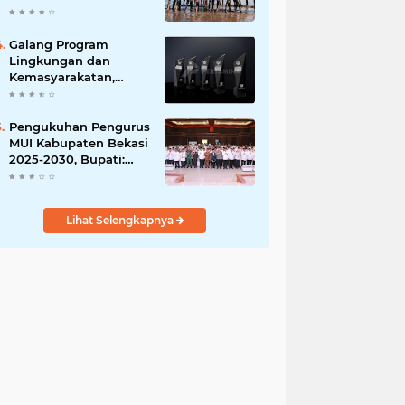
Ribuan Bibit
Mangrove
Galang Program
Lingkungan dan
Kemasyarakatan,
Pertamina Group Raih
41 Penghargaan CSR &
ESG Internasional
Pengukuhan Pengurus
MUI Kabupaten Bekasi
2025-2030, Bupati:
Sinergi Ulama dan
Umara Sangat
Diperlukan
Lihat Selengkapnya