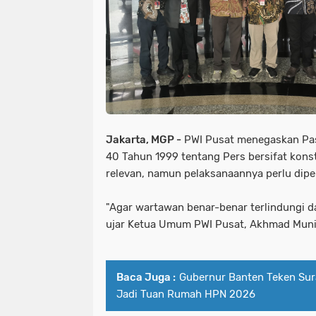
Jakarta, MGP -
PWI Pusat menegaskan Pa
40 Tahun 1999 tentang Pers bersifat kons
relevan, namun pelaksanaannya perlu dipe
"Agar wartawan benar-benar terlindungi d
ujar Ketua Umum PWI Pusat, Akhmad Muni
Baca Juga :
Gubernur Banten Teken Sur
Jadi Tuan Rumah HPN 2026