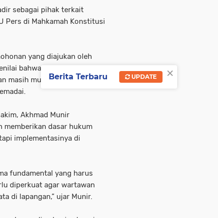
dir sebagai pihak terkait
UU Pers di Mahkamah Konstitusi
mohonan yang diajukan oleh
×
nilai bahwa ketentuan Pasal 8
Berita Terbaru
UPDATE
n masih multitafsir dan belum
emadai.
Hakim, Akhmad Munir
h memberikan dasar hukum
tapi implementasinya di
ma fundamental yang harus
lu diperkuat agar wartawan
 di lapangan,” ujar Munir.