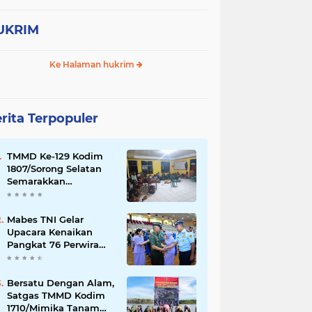
NI
TOLERANSI UMAT BERAGAMA
UKRIM
pln
pmhi
pokja
polri
transportasi
umum
Ke Halaman hukrim
rita Terpopuler
TMMD Ke-129 Kodim
1807/Sorong Selatan
Semarakkan
Kebersamaan,
Anggota Satgas dan
Warga Kampung Sesor
Mabes TNI Gelar
Seru-seruan Nobar
Upacara Kenaikan
Final Piala Dunia 2026
Pangkat 76 Perwira
Tinggi TNI
Bersatu Dengan Alam,
Satgas TMMD Kodim
1710/Mimika Tanam