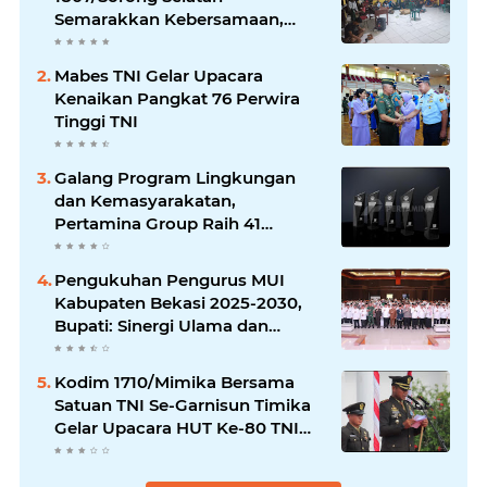
Semarakkan Kebersamaan,
Anggota Satgas dan Warga
Kampung Sesor Seru-seruan
Mabes TNI Gelar Upacara
Nobar Final Piala Dunia 2026
Kenaikan Pangkat 76 Perwira
Tinggi TNI
Galang Program Lingkungan
dan Kemasyarakatan,
Pertamina Group Raih 41
Penghargaan CSR & ESG
Internasional
Pengukuhan Pengurus MUI
Kabupaten Bekasi 2025-2030,
Bupati: Sinergi Ulama dan
Umara Sangat Diperlukan
Kodim 1710/Mimika Bersama
Satuan TNI Se-Garnisun Timika
Gelar Upacara HUT Ke-80 TNI
Tahun 2025