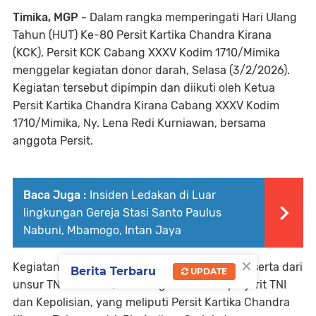
Timika, MGP -
Dalam rangka memperingati Hari Ulang
Tahun (HUT) Ke-80 Persit Kartika Chandra Kirana
(KCK), Persit KCK Cabang XXXV Kodim 1710/Mimika
menggelar kegiatan donor darah, Selasa (3/2/2026).
Kegiatan tersebut dipimpin dan diikuti oleh Ketua
Persit Kartika Chandra Kirana Cabang XXXV Kodim
1710/Mimika, Ny. Lena Redi Kurniawan, bersama
anggota Persit.
Baca Juga :
Insiden Ledakan di Luar
lingkungan Gereja Stasi Santo Paulus
Nabuni, Mbamogo, Intan Jaya
×
Kegiatan donor darah tersebut diikuti oleh peserta dari
Berita Terbaru
UPDATE
unsur TNI dan Polri, serta organisasi istri prajurit TNI
dan Kepolisian, yang meliputi Persit Kartika Chandra