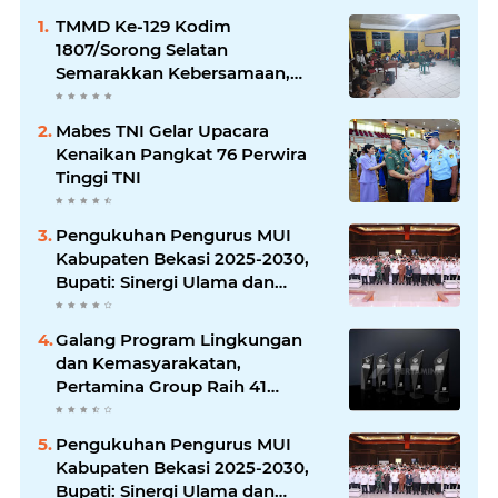
TMMD Ke-129 Kodim
1807/Sorong Selatan
Semarakkan Kebersamaan,
Anggota Satgas dan Warga
Kampung Sesor Seru-seruan
Mabes TNI Gelar Upacara
Nobar Final Piala Dunia 2026
Kenaikan Pangkat 76 Perwira
Tinggi TNI
Pengukuhan Pengurus MUI
Kabupaten Bekasi 2025-2030,
Bupati: Sinergi Ulama dan
Umara Sangat Diperlukan
Galang Program Lingkungan
dan Kemasyarakatan,
Pertamina Group Raih 41
Penghargaan CSR & ESG
Internasional
Pengukuhan Pengurus MUI
Kabupaten Bekasi 2025-2030,
Bupati: Sinergi Ulama dan