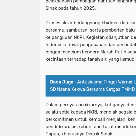
pelaksanaan pembagian bantuan langsung t
Sinak pada tahun 2025.
Prosesi ikrar berlangsung khidmat dan sa
bersama, sambutan, serta pemberian baju 
ke pangkuan NKRI. Kegiatan dilanjutkan 
Indonesia Raya, pengucapan dan penandat
hingga mencium bendera Merah Putih seb
kecintaan terhadap tanah air, yang kemud
Baca Juga :
Antusiasme Tinggi Warnai 
SD Naena Kekwa Bersama Satgas TMMD 
Dalam pernyataan ikrarnya, ketiganya de
selalu setia kepada NKRI, menolak segala 
berkomitmen untuk kembali menjalani kehi
pendidikan, berkebun, dan turut menduk
Papua, khususnya Distrik Sinak.