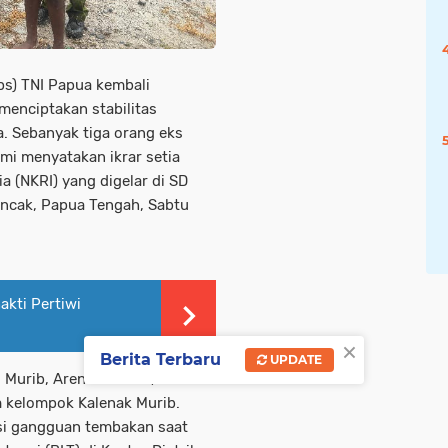
s) TNI Papua kembali
menciptakan stabilitas
. Sebanyak tiga orang eks
i menyatakan ikrar setia
 (NKRI) yang digelar di SD
Puncak, Papua Tengah, Sabtu
kti Pertiwi
×
Berita Terbaru
UPDATE
 Murib, Arendis Murib, dan Ois
 kelompok Kalenak Murib.
ksi gangguan tembakan saat