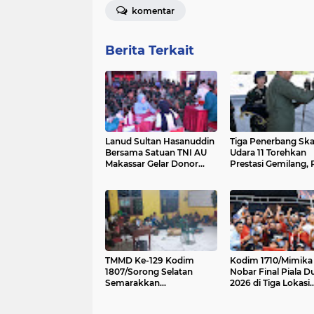
komentar
Berita Terkait
Lanud Sultan Hasanuddin
Tiga Penerbang Sk
Bersama Satuan TNI AU
Udara 11 Torehkan
Makassar Gelar Donor
Prestasi Gemilang, 
Darah, Wujud Nyata
1.000 Jam Terbang 
Pengabdian bagi
Terbang Solo Sukho
Kemanusiaan
27/30
TMMD Ke-129 Kodim
Kodim 1710/Mimika 
1807/Sorong Selatan
Nobar Final Piala D
Semarakkan
2026 di Tiga Lokasi
Kebersamaan, Anggota
Bersama Masyaraka
Satgas dan Warga