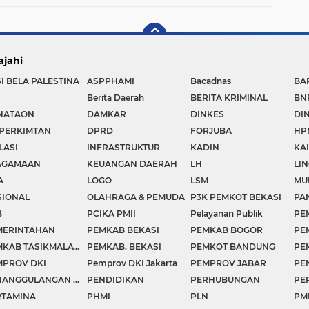
Masyarakat
ajahi
I BELA PALESTINA
ASPPHAMI
Bacadnas
BA
Berita Daerah
BERITA KRIMINAL
BN
NATAON
DAMKAR
DINKES
DI
SPERKIMTAN
DPRD
FORJUBA
HP
LASI
INFRASTRUKTUR
KADIN
KA
AGAMAAN
KEUANGAN DAERAH
LH
LI
A
LOGO
LSM
MU
SIONAL
OLAHRAGA & PEMUDA
P3K PEMKOT BEKASI
PA
B
PCIKA PMII
Pelayanan Publik
PE
MERINTAHAN
PEMKAB BEKASI
PEMKAB BOGOR
PE
PEMKAB TASIKMALAYA
PEMKAB. BEKASI
PEMKOT BANDUNG
PE
MPROV DKI
Pemprov DKI Jakarta
PEMPROV JABAR
PENANGGULANGAN BENCANA
PENDIDIKAN
PERHUBUNGAN
PE
RTAMINA
PHMI
PLN
PM