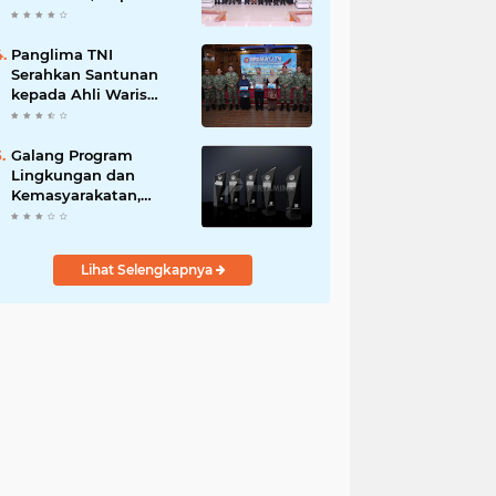
Sinergi Ulama dan
Umara Sangat
Diperlukan
Panglima TNI
Serahkan Santunan
kepada Ahli Waris
Prajurit Gugur Saat
Rangkaian HUT ke-80
TNI
Galang Program
Lingkungan dan
Kemasyarakatan,
Pertamina Group Raih
41 Penghargaan CSR &
ESG Internasional
Lihat Selengkapnya