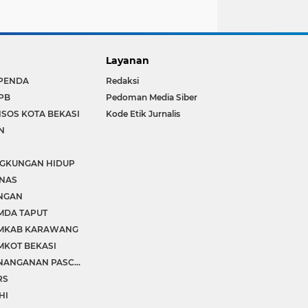
Layanan
PENDA
Redaksi
PB
Pedoman Media Siber
NSOS KOTA BEKASI
Kode Etik Jurnalis
N
I
NGKUNGAN HIDUP
NAS
NGAN
MDA TAPUT
MKAB KARAWANG
MKOT BEKASI
PENANGANAN PASCA BANJIR
RS
HI