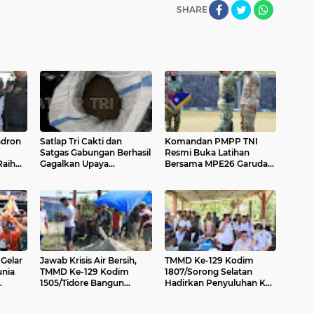
SHARE
adron
Satlap Tri Cakti dan
Komandan PMPP TNI
Satgas Gabungan Berhasil
Resmi Buka Latihan
Raih
Gagalkan Upaya
Bersama MPE26 Garuda
dan
Penyelundupan 1.040 KG
Canti Dharma III Tahun
i Su-
Bijih Timah Ilegal di Pantai
2026
Kelambui, Bangka Selatan
Gelar
Jawab Krisis Air Bersih,
TMMD Ke-129 Kodim
unia
TMMD Ke-129 Kodim
1807/Sorong Selatan
1505/Tidore Bangun
Hadirkan Penyuluhan KB
t
Sumur Bor
Kesehatan, Wujud Nyata
Kepedulian TNI untuk