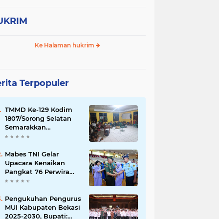
NI
TOLERANSI UMAT BERAGAMA
UKRIM
pln
pmhi
pokja
polri
transportasi
umum
Ke Halaman hukrim
rita Terpopuler
TMMD Ke-129 Kodim
1807/Sorong Selatan
Semarakkan
Kebersamaan,
Anggota Satgas dan
Warga Kampung Sesor
Mabes TNI Gelar
Seru-seruan Nobar
Upacara Kenaikan
Final Piala Dunia 2026
Pangkat 76 Perwira
Tinggi TNI
Pengukuhan Pengurus
MUI Kabupaten Bekasi
2025-2030, Bupati: