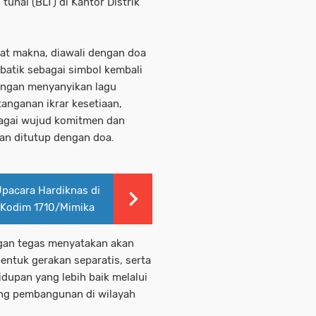
unai (BLT) di Kantor Distrik
rat makna, diawali dengan doa
batik sebagai simbol kembali
dengan menyanyikan lagu
anganan ikrar kesetiaan,
agai wujud komitmen dan
ian ditutup dengan doa.
Upacara Hardiknas di
Kodim 1710/Mimika
ngan tegas menyatakan akan
bentuk gerakan separatis, serta
dupan yang lebih baik melalui
ung pembangunan di wilayah