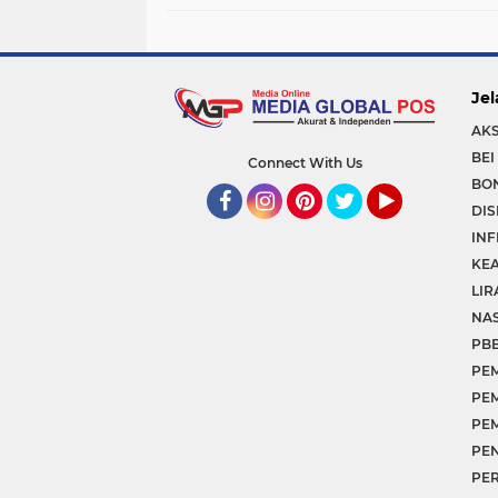
Kampung Sesor Seru-
seruan Nobar Final Piala
Dunia 2026
Jel
AKS
BEI
Connect With Us
BO
DI
Facebook
Instagram
Pinterest
Twitter
YouTube
INF
KE
LIR
NA
PB
PE
PE
PE