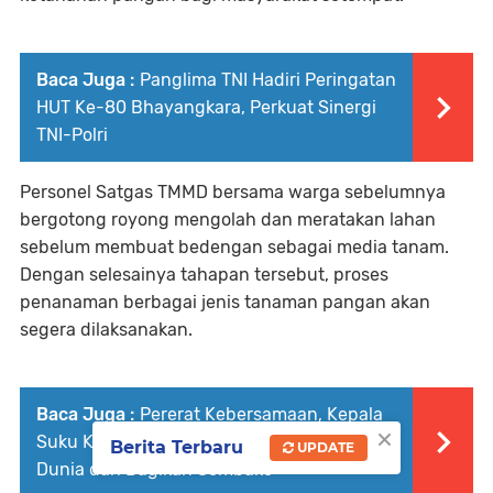
Baca Juga :
Panglima TNI Hadiri Peringatan
HUT Ke-80 Bhayangkara, Perkuat Sinergi
TNI-Polri
Personel Satgas TMMD bersama warga sebelumnya
bergotong royong mengolah dan meratakan lahan
sebelum membuat bedengan sebagai media tanam.
Dengan selesainya tahapan tersebut, proses
penanaman berbagai jenis tanaman pangan akan
segera dilaksanakan.
Baca Juga :
Pererat Kebersamaan, Kepala
×
Suku Kampung Suskun Gelar Nobar Piala
Berita Terbaru
UPDATE
Dunia dan Bagikan Sembako