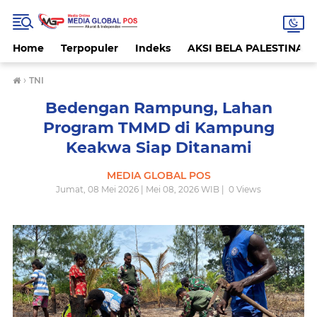
Home
Terpopuler
Indeks
AKSI BELA PALESTINA
›
TNI
Bedengan Rampung, Lahan
Program TMMD di Kampung
Keakwa Siap Ditanami
MEDIA GLOBAL POS
Jumat, 08 Mei 2026 | Mei 08, 2026 WIB |
0
Views