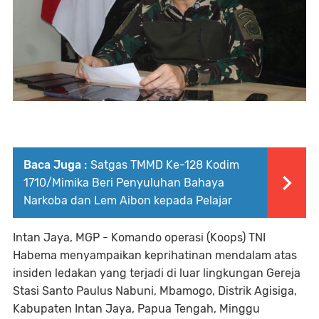
Baca Juga :
Satgas TMMD Ke-128 Kodim
1710/Mimika Beri Penyuluhan Bahaya
Narkoba dan Lem Aibon kepada Pelajar
Intan Jaya, MGP - Komando operasi (Koops) TNI
Habema menyampaikan keprihatinan mendalam atas
insiden ledakan yang terjadi di luar lingkungan Gereja
Stasi Santo Paulus Nabuni, Mbamogo, Distrik Agisiga,
Kabupaten Intan Jaya, Papua Tengah, Minggu