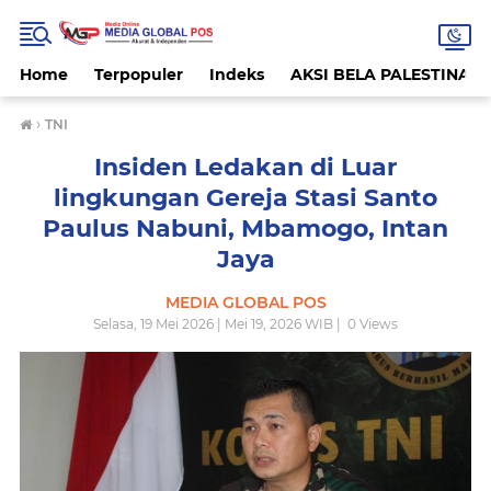
Home
Terpopuler
Indeks
AKSI BELA PALESTINA
›
TNI
Insiden Ledakan di Luar
lingkungan Gereja Stasi Santo
Paulus Nabuni, Mbamogo, Intan
Jaya
MEDIA GLOBAL POS
Selasa, 19 Mei 2026 | Mei 19, 2026 WIB |
0
Views