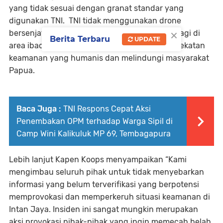
yang tidak sesuai dengan granat standar yang
digunakan TNI. ⁠ ⁠TNI tidak menggunakan drone
×
bersenjata untuk menyerang warga sipil, apalagi di
Berita Terbaru
UPDATE
area ibadah. ⁠TNI selalu mengedepankan pendekatan
keamanan yang humanis dan melindungi masyarakat
Papua.
Baca Juga :
TNI Respons Cepat Aksi
Penembakan OPM terhadap Warga Sipil di
Camp Wini Kalikuluk MP 69, Tembagapura
Lebih lanjut Kapen Koops menyampaikan “Kami
mengimbau seluruh pihak untuk tidak menyebarkan
informasi yang belum terverifikasi yang berpotensi
memprovokasi dan memperkeruh situasi keamanan di
Intan Jaya. Insiden ini sangat mungkin merupakan
aksi provokasi pihak-pihak yang ingin memecah belah