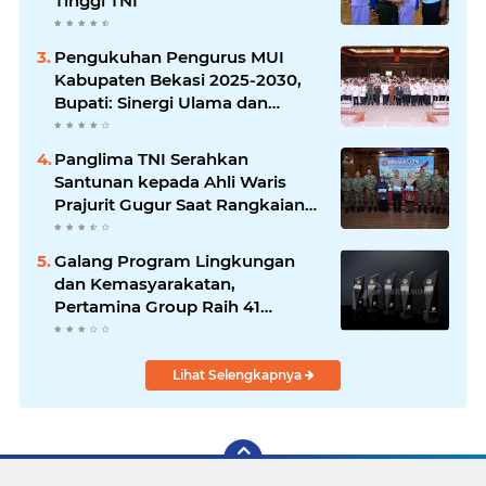
Tinggi TNI
Pengukuhan Pengurus MUI
Kabupaten Bekasi 2025-2030,
Bupati: Sinergi Ulama dan
Umara Sangat Diperlukan
Panglima TNI Serahkan
Santunan kepada Ahli Waris
Prajurit Gugur Saat Rangkaian
HUT ke-80 TNI
Galang Program Lingkungan
dan Kemasyarakatan,
Pertamina Group Raih 41
Penghargaan CSR & ESG
Internasional
Lihat Selengkapnya