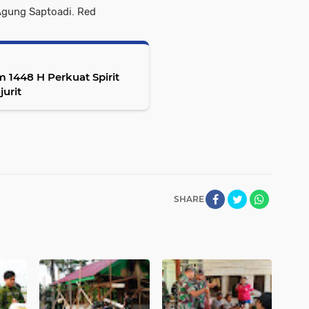
Agung Saptoadi. Red
m 1448 H Perkuat Spirit
urit
SHARE