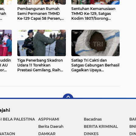
as,
Pembangunan Rumah
Sentuhan Kemanusiaan
nah
Semi Permanen TMMD
TMMD Ke-129, Satgas
Ke-129 Capai 58 Persen,
Kodim 1807/Sorong
uk
Wujud Nyata Pengabdian
Selatan Gelar Pengobatan
TNI untuk Kesejahteraan
Gratis untuk Warga
Rakyat
Kampung Sesor
nuddin
Tiga Penerbang Skadron
Satlap Tri Cakti dan
I AU
Udara 11 Torehkan
Satgas Gabungan Berhasil
or
Prestasi Gemilang, Raih
Gagalkan Upaya
a
1.000 Jam Terbang dan
Penyelundupan 1.040 KG
Terbang Solo Sukhoi Su-
Bijih Timah Ilegal di Pantai
27/30
Kelambui, Bangka Selatan
ajahi
I BELA PALESTINA
ASPPHAMI
Bacadnas
BA
Berita Daerah
BERITA KRIMINAL
BN
NATAON
DAMKAR
DINKES
DI