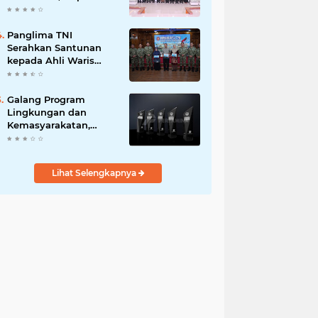
Sinergi Ulama dan
Umara Sangat
Diperlukan
Panglima TNI
Serahkan Santunan
kepada Ahli Waris
Prajurit Gugur Saat
Rangkaian HUT ke-80
TNI
Galang Program
Lingkungan dan
Kemasyarakatan,
Pertamina Group Raih
41 Penghargaan CSR &
ESG Internasional
Lihat Selengkapnya