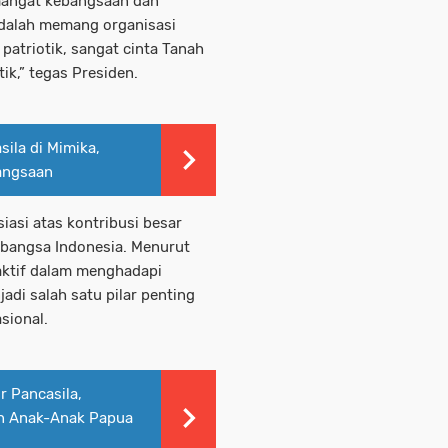
emangat kebangsaan dan
adalah memang organisasi
patriotik, sangat cinta Tanah
tik,” tegas Presiden.
sila di Mimika,
angsaan
iasi atas kontribusi besar
bangsa Indonesia. Menurut
 aktif dalam menghadapi
di salah satu pilar penting
sional.
r Pancasila,
n Anak-Anak Papua