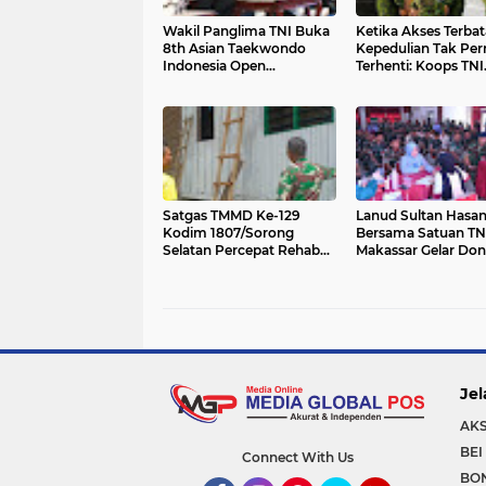
Wakil Panglima TNI Buka
Ketika Akses Terbat
8th Asian Taekwondo
Kepedulian Tak Per
Indonesia Open
Terhenti: Koops TNI
Championship 2026
Habema Hadir unt
Papua
Satgas TMMD Ke-129
Lanud Sultan Hasa
Kodim 1807/Sorong
Bersama Satuan TN
Selatan Percepat Rehab
Makassar Gelar Don
RTLH Milik Pak Herman,
Darah, Wujud Nyat
Wujud Nyata Kepedulian
Pengabdian bagi
TNI untuk Kesejahteraan
Kemanusiaan
Rakyat
Jel
AKS
BEI
Connect With Us
BO