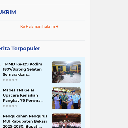
NI
TOLERANSI UMAT BERAGAMA
UKRIM
pln
pmhi
pokja
polri
transportasi
umum
Ke Halaman hukrim
rita Terpopuler
TMMD Ke-129 Kodim
1807/Sorong Selatan
Semarakkan
Kebersamaan,
Anggota Satgas dan
Warga Kampung Sesor
Mabes TNI Gelar
Seru-seruan Nobar
Upacara Kenaikan
Final Piala Dunia 2026
Pangkat 76 Perwira
Tinggi TNI
Pengukuhan Pengurus
MUI Kabupaten Bekasi
2025-2030, Bupati: