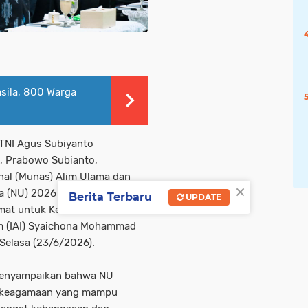
asila, 800 Warga
 TNI Agus Subiyanto
, Prabowo Subianto,
al (Munas) Alim Ulama dan
×
ama (NU) 2026 yang mengusung
Berita Terbaru
UPDATE
mat untuk Kemaslahatan
am (IAI) Syaichona Mohammad
Selasa (23/6/2026).
menyampaikan bahwa NU
si keagamaan yang mampu