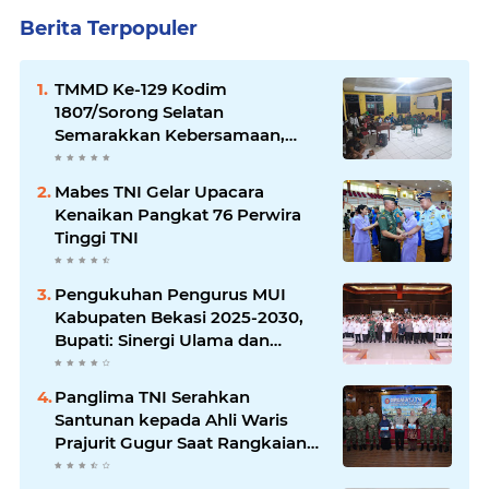
Berita Terpopuler
TMMD Ke-129 Kodim
1807/Sorong Selatan
Semarakkan Kebersamaan,
Anggota Satgas dan Warga
Kampung Sesor Seru-seruan
Mabes TNI Gelar Upacara
Nobar Final Piala Dunia 2026
Kenaikan Pangkat 76 Perwira
Tinggi TNI
Pengukuhan Pengurus MUI
Kabupaten Bekasi 2025-2030,
Bupati: Sinergi Ulama dan
Umara Sangat Diperlukan
Panglima TNI Serahkan
Santunan kepada Ahli Waris
Prajurit Gugur Saat Rangkaian
HUT ke-80 TNI